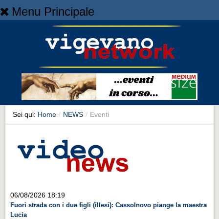
Menu Principale
Home
Home
NEWS
NEWS
Cronaca
Cronaca
Sei qui:
Home
/
NEWS
/
Eventi
Artes et Artificia
Artes et Artificia
Sport
Sport
Territorio
06/08/2026 18:19
Fuori strada con i due figli (illesi): Cassolnovo piange la maestra
Territorio
Lucia