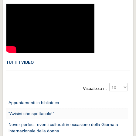
Videonews
Videonews
Eventi
Eventi
CHI SIAMO
CHI SIAMO
TUTTI I VIDEO
CITTÀ
CITTÀ
Guida turistica rapida
Visualizza n.
Guida turistica rapida
Appuntamenti in biblioteca
Musica e teatro
“Avisini che spettacolo!”
Musica e teatro
Never perfect: eventi culturali in occasione della Giornata
Distretto industriale
internazionale della donna