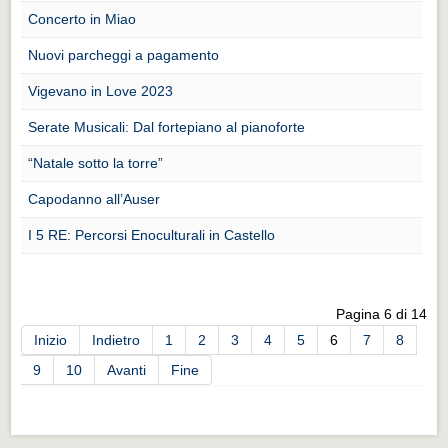
Distretto industriale
Concerto in Miao
Muoversi a Vigevano
Nuovi parcheggi a pagamento
Muoversi a Vigevano
Vigevano in Love 2023
Cultura e turismo 4.0
Serate Musicali: Dal fortepiano al pianoforte
Cultura e turismo 4.0
“Natale sotto la torre”
PROGETTI
Capodanno all’Auser
PROGETTI
I 5 RE: Percorsi Enoculturali in Castello
Progetti Aperti
Progetti Aperti
Pagina 6 di 14
Progetti Realizzati
Inizio
Indietro
1
2
3
4
5
6
7
8
Progetti Realizzati
9
10
Avanti
Fine
EVENTI
EVENTI