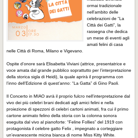
Distretto industriale
ormai tradizionale
nell'ambito delle
Muoversi a Vigevano
celebrazioni de “La
Muoversi a Vigevano
Città dei Gatti”, la
rassegna che dedica
Cultura e turismo 4.0
un mese di eventi agli
Cultura e turismo 4.0
amati felini di casa
nelle Città di Roma, Milano e Vigevano.
PROGETTI
Ospite d’onore sarà Elisabetta Viviani (attrice, presentatrice e
PROGETTI
voce amata dal grande pubblico soprattutto per l’interpretazione
della storica sigla di Heidi), la quale aprirà il programma con
Progetti Aperti
l’inno dell’Edizione di quest’anno: “La Gatta” di Gino Paoli.
Progetti Aperti
Il Concerto in MIAO avrà il proprio fulcro nell'interpretazione dal
Progetti Realizzati
vivo dei più celebri brani dedicati agli amici felini e nella
Progetti Realizzati
proiezione di spezzoni di celebri cartoni animati, fra cui il primo
cartone animato felino della storia con la colonna sonora
EVENTI
eseguita dal vivo al pianoforte: “Feline Follies” del 1919 con
EVENTI
protagonista il celebre gatto Felix , impegnato a corteggiare
un’evanescente micina bianca di nome Miss Kitty White.