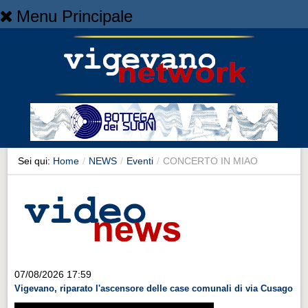
Menu Principale
Home
Home
NEWS
NEWS
Cronaca
Cronaca
Sei qui:
Home
/
NEWS
/
Eventi
/
CONCERTO IN MIAO
Artes et Artificia
Artes et Artificia
Sport
Sport
Territorio
07/08/2026 17:59
Vigevano, riparato l'ascensore delle case comunali di via Cusago
Territorio