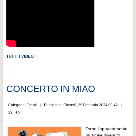
Videonews
Videonews
Eventi
Eventi
CHI SIAMO
CHI SIAMO
TUTTI I VIDEO
CITTÀ
CITTÀ
CONCERTO IN MIAO
Guida turistica rapida
Guida turistica rapida
Categoria:
Eventi
Pubblicato: Giovedì, 29 Febbraio 2024 09:42
Musica e teatro
29 Feb
Musica e teatro
Torna l’appuntamento
Distretto industriale
musicale divenuto