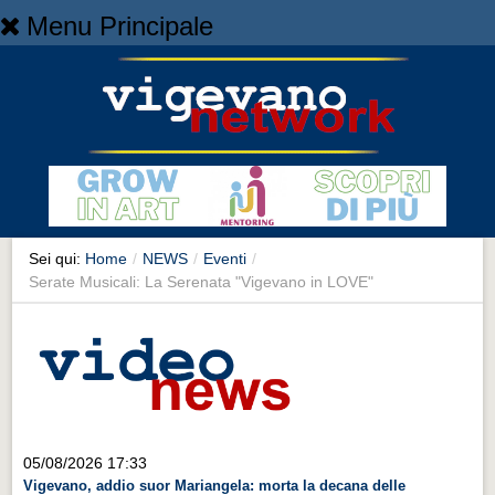
Menu Principale
Home
Home
NEWS
NEWS
Cronaca
Cronaca
Sei qui:
Home
/
NEWS
/
Eventi
/
Serate Musicali: La Serenata "Vigevano in LOVE"
Artes et Artificia
Artes et Artificia
Sport
Sport
Territorio
05/08/2026 17:33
Territorio
Vigevano, addio suor Mariangela: morta la decana delle