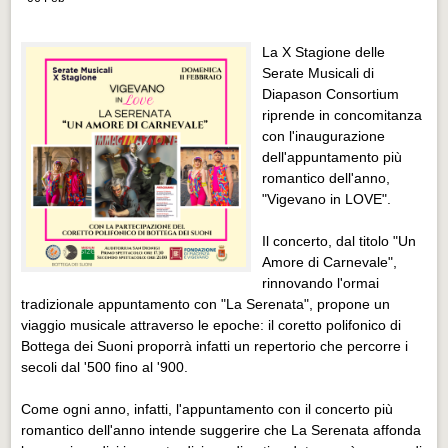
Distretto industriale
Muoversi a Vigevano
La X Stagione delle
Serate Musicali di
Muoversi a Vigevano
Diapason Consortium
Cultura e turismo 4.0
riprende in concomitanza
con l'inaugurazione
Cultura e turismo 4.0
dell'appuntamento più
romantico dell'anno,
PROGETTI
"Vigevano in LOVE".
PROGETTI
Il concerto, dal titolo "Un
Progetti Aperti
Amore di Carnevale",
Progetti Aperti
rinnovando l'ormai
tradizionale appuntamento con "La Serenata", propone un
Progetti Realizzati
viaggio musicale attraverso le epoche: il coretto polifonico di
Bottega dei Suoni proporrà infatti un repertorio che percorre i
Progetti Realizzati
secoli dal '500 fino al '900.
EVENTI
Come ogni anno, infatti, l'appuntamento con il concerto più
EVENTI
romantico dell'anno intende suggerire che La Serenata affonda