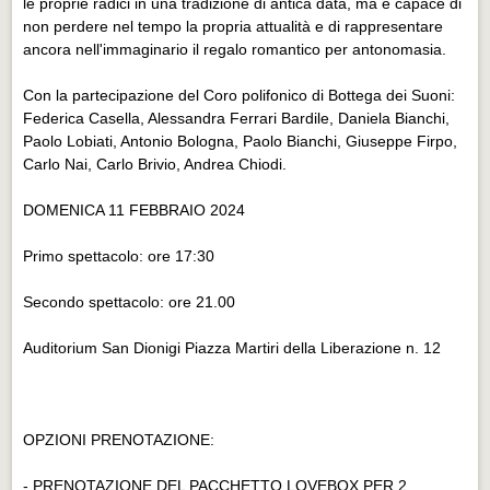
le proprie radici in una tradizione di antica data, ma è capace di
Eventi Vigevano
non perdere nel tempo la propria attualità e di rappresentare
Eventi Vigevano
ancora nell'immaginario il regalo romantico per antonomasia.
Eventi Pavia
Con la partecipazione del Coro polifonico di Bottega dei Suoni:
Eventi Pavia
Federica Casella, Alessandra Ferrari Bardile, Daniela Bianchi,
Paolo Lobiati, Antonio Bologna, Paolo Bianchi, Giuseppe Firpo,
Carlo Nai, Carlo Brivio, Andrea Chiodi.
DOMENICA 11 FEBBRAIO 2024
Primo spettacolo: ore 17:30
Secondo spettacolo: ore 21.00
Auditorium San Dionigi Piazza Martiri della Liberazione n. 12
OPZIONI PRENOTAZIONE:
- PRENOTAZIONE DEL PACCHETTO LOVEBOX PER 2