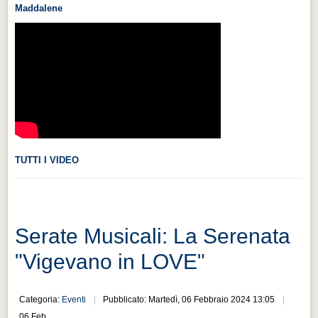
Maddalene
Videonews
Videonews
Eventi
Eventi
CHI SIAMO
CHI SIAMO
CITTÀ
TUTTI I VIDEO
CITTÀ
Guida turistica rapida
Guida turistica rapida
Serate Musicali: La Serenata
Musica e teatro
"Vigevano in LOVE"
Musica e teatro
Categoria:
Eventi
Pubblicato: Martedì, 06 Febbraio 2024 13:05
Distretto industriale
06 Feb